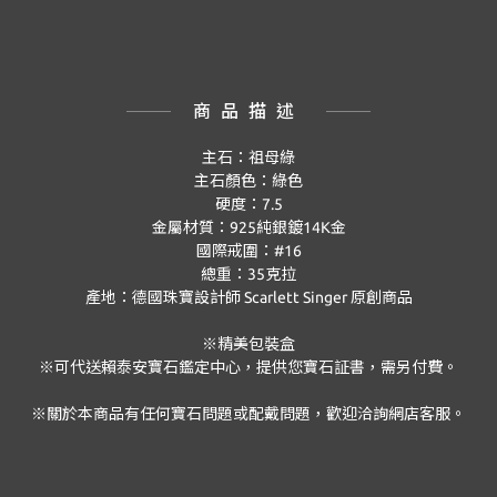
商品描述
主石：祖母綠
主石顏色：綠色
硬度：
7.5
金屬材質：
925
純銀鍍
14K
金
國際戒圍：
#16
總重：
35
克拉
產地：德國珠寶設計師
Scarlett Singer
原創商品
※精美包裝盒
※可代送賴泰安寶石鑑定中心，提供您寶石証書，需另付費。
※關於本商品有任何寶石問題或配戴問題，歡迎洽詢網店客服。