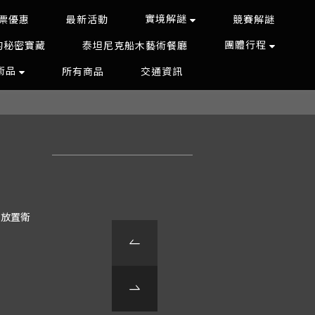
實境解謎
票優惠
最新活動
競賽解謎
團體行程
的秘密寶藏
泰坦尼克船木藝術餐廳
藝術品
所有商品
交通資訊
，放置衛