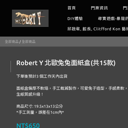
首頁
門票資訊
門
DIY體驗
尋寶遊戲-暴龍
邱啟敬, 館長, Clitfford Kon 
全部商品
/
全部商品
Robert Y 北歐兔兔面紙盒(共15款)
下單後預計3 個工作天內出貨
面紙盒偏厚不軟塌，手工裁減製作，可愛兔子造型，手感柔軟
生紙質感升級！
商品尺寸: 19.5x13x13公分
*手工測量，誤差在1cm內*
NT$650