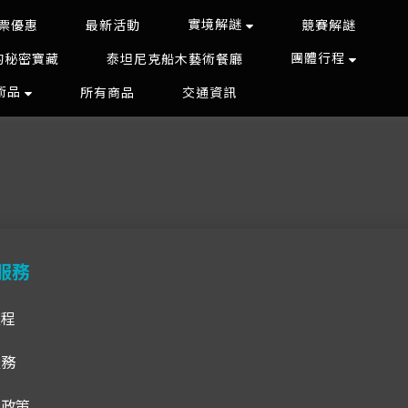
實境解謎
票優惠
最新活動
競賽解謎
團體行程
的秘密寶藏
泰坦尼克船木藝術餐廳
藝術品
所有商品
交通資訊
服務
流程
服務
貨政策