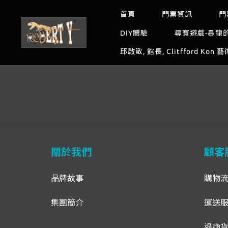
首頁
門票資訊
門
DIY體驗
尋寶遊戲-暴龍
邱啟敬, 館長, Clitfford Kon 
關於我們
顧客
品牌故事
購物
集團簡介
運送
退換