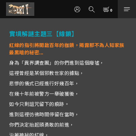
實境解謎主題三【線鎖】
紅線的指引將開啟百年的枷鎖，揭露那不為人知家族
最黑暗的秘密...
身為「異界調查團」的你們進到這個廢墟，
這裡曾經是某個邪教世家的據點，
悲慘的儀式已經進行好幾百年，
在幾十年前被警方一舉破獲後，
如今只剩詛咒留下的痕跡。
進到這裡彷彿時間停留在當時，
你們決定抬起頭勇敢的前進，
沿著神祕的紅線，