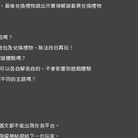
，最後兌換禮物請出示實境解謎套票兌換禮物
完嗎？
謎包及兌換禮物，無法改日再玩！
解謎體驗嗎？
可以各自解各自的，不會影響到遊戲體驗
擇不同的主題嗎？
何圖文都不能出現在各平台。
請保留神秘感給下一位玩家。