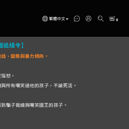
繁體中文
國追緝令】
圾話、變態與暴力傾向。
！
度惱怒，
縫與所有嘲笑過他的孩子，不論死活。
抓到騙子裁縫與嘲笑國王的孩子。