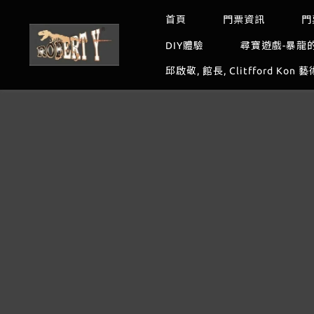
首頁
門票資訊
門
DIY體驗
尋寶遊戲-暴龍
邱啟敬, 館長, Clitfford Kon 