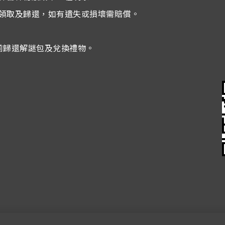
室領取及歸還，如有遺失或損壞需賠償。
前歸還解謎包及兌換禮物。