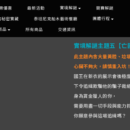
實境解謎
票優惠
最新活動
競賽解謎
團體行程
的秘密寶藏
泰坦尼克船木藝術餐廳
藝術品
所有商品
交通資訊
實境解謎主題五【亡
此主題內含大量黃腔、垃
心臟不夠大，請慎重入坑
國王在新衣的展示會後極
下令追緝欺騙他的騙子裁
身為賞金獵人的你，
需要用盡一切手段與能力
你願意參與這場追緝嗎？