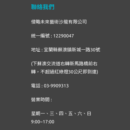
聯絡我們
侵略未來藝術沙龍有限公司
統一編號 : 12290047
地址 : 宜蘭縣蘇澳鎮新城一路30號
(下蘇澳交流道右轉新馬路橋前右
轉，不超過紅綠燈30公尺即到達)
電話 : 03-9909313
營業時間 :
星期一、三、四、五、六、日
9:00~17:00