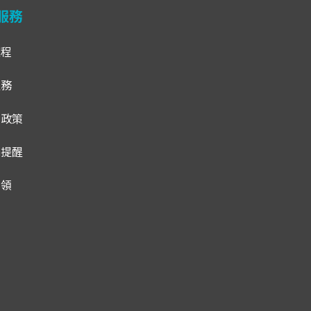
服務
流程
服務
貨政策
騙提醒
招領