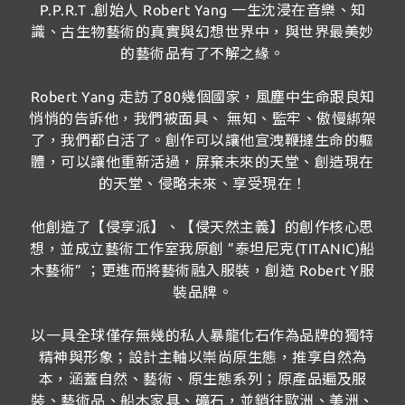
P.P.R.T .創始人 Robert Yang 一生沈浸在音樂、知
識、古生物藝術的真實與幻想世界中，與世界最美妙
的藝術品有了不解之緣。
Robert Yang 走訪了80幾個國家，風塵中生命跟良知
悄悄的告訴他，我們被面具、 無知、監牢、傲慢綁架
了，我們都白活了。創作可以讓他宣洩鞭撻生命的軀
體，可以讓他重新活過，屏棄未來的天堂、創造現在
的天堂、侵略未來、享受現在！
他創造了【侵享派】、【侵天然主義】的創作核心思
想，並成立藝術工作室我原創 ”泰坦尼克(TITANIC)船
木藝術” ；更進而將藝術融入服裝，創造 Robert Y服
裝品牌。
以一具全球僅存無幾的私人暴龍化石作為品牌的獨特
精神與形象；設計主軸以崇尚原生態，推享自然為
本，涵蓋自然、藝術、原生態系列；原產品遍及服
裝、藝術品、船木家具、礦石，並銷往歐洲、美洲、