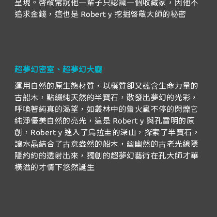
呈現。啓敬常說他一輩子只認識一個收藏家，因他不
追求金錢，這也是 Robert y 挖掘啓敬大師的秘密
超夢幻密室、超夢幻大廳
運用自然的原生態材質，以樸質卻又蘊含生命力量的
古船木，點綴純天然的半寶石，散發出夢幻的光彩，
呼喚著純真的渴望，如叢林中的螢火蟲不停的閃爍它
純淨優美自然的亮光，這是 Robert y 與孔雷明的原
創，Robert y 進入了烏拉圭的深山，探索了半寶石，
讓水晶結合了古意盎然的船木，幽幽然的古老光線隱
隱約約的透射出來，獨創的超夢幻藝術在孔大師才華
橫溢的才情下悠然誕生