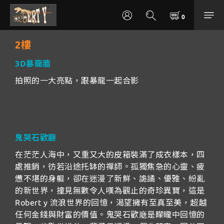
2樓
3D暴龍牆
拍照的一大亮點，跟暴龍一起合影
鬼哭石歡廳
在茫茫人海中，又重又大的皮箱裝滿了成衣樣本，四
處推銷，彷若沿途托缽的禪師。孤獨焦急的心靈、疲
憊不堪的身軀，卻在迷漫了新鮮、詭譎、優雅、紛亂
的新世界，撞見無數令人嘆為觀止的奇珍異寶，這是
Robert y 流浪世界的回憶，渴望擁有至真至美，超越
任何金錢與財富的價值。鬼哭石歡廰是矇曨中回憶的