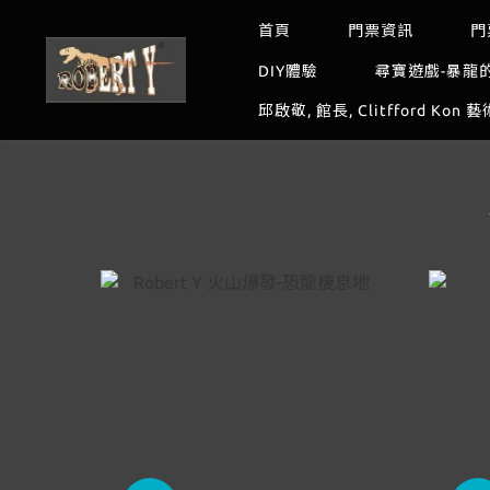
首頁
門票資訊
門
DIY體驗
尋寶遊戲-暴龍
邱啟敬, 館長, Clitfford Kon 