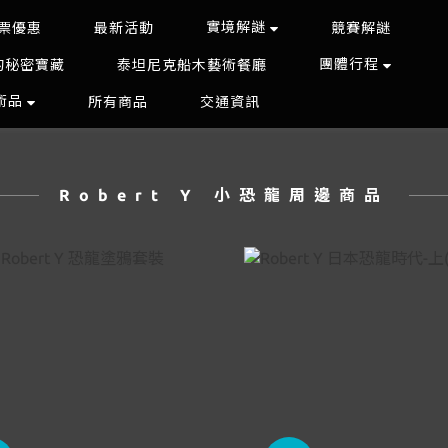
實境解謎
票優惠
最新活動
競賽解謎
團體行程
的秘密寶藏
泰坦尼克船木藝術餐廳
藝術品
所有商品
交通資訊
Robert Y 小恐龍周邊商品