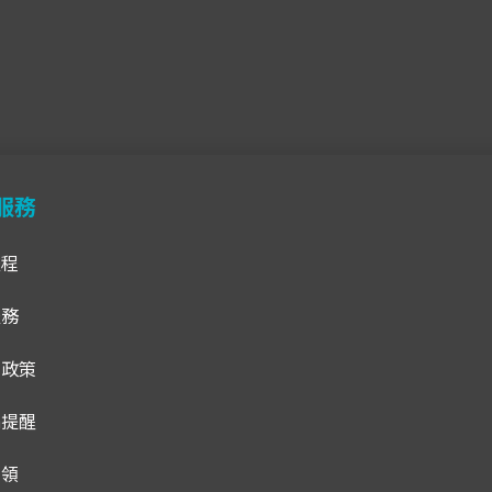
服務
流程
服務
貨政策
騙提醒
招領