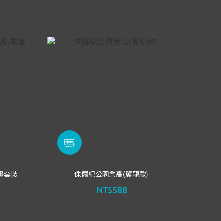
貼畫套裝
侏儸紀公園樂高(翼龍款)
NT$588