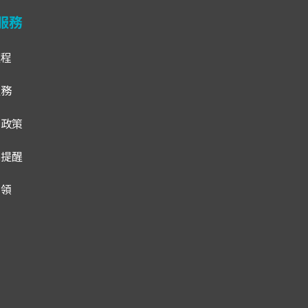
服務
流程
服務
貨政策
騙提醒
招領