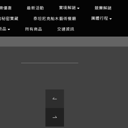
實境解謎
票優惠
最新活動
競賽解謎
團體行程
的秘密寶藏
泰坦尼克船木藝術餐廳
藝術品
所有商品
交通資訊