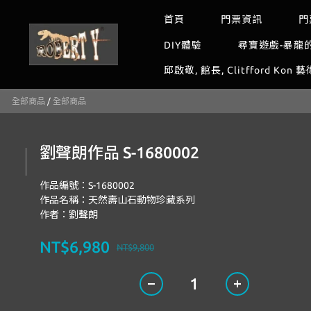
首頁
門票資訊
門
DIY體驗
尋寶遊戲-暴龍
邱啟敬, 館長, Clitfford Kon 
全部商品
/
全部商品
劉聲朗作品 S-1680002
作品編號：S-1680002
作品名稱：天然壽山石動物珍藏系列
作者：劉聲朗
NT$6,980
NT$9,800