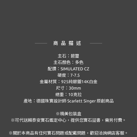
商品描述
主石：碧璽
主石顏色：多色
配鑽：
SIMULATED CZ
硬度：
7-7.5
金屬材質：
925
純銀鍍
14K
白金
尺寸：
30mm
總重：
10
克拉
產地：德國珠寶設計師
Scarlett Singer
原創商品
※精美包裝盒
※可代送賴泰安寶石鑑定中心，提供您寶石証書，需另付費。
※關於本商品有任何寶石問題或配戴問題，歡迎洽詢網店客服。