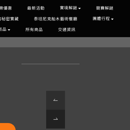
實境解謎
票優惠
最新活動
競賽解謎
團體行程
的秘密寶藏
泰坦尼克船木藝術餐廳
藝術品
所有商品
交通資訊