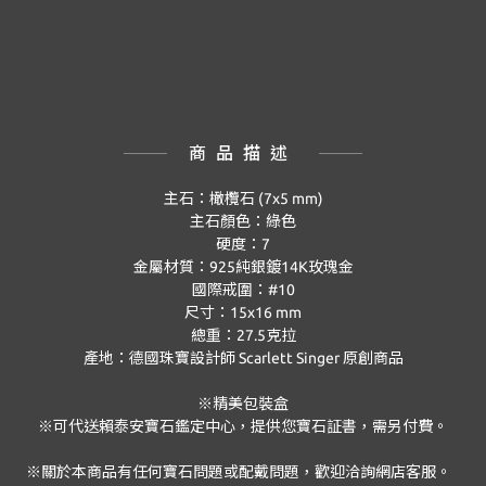
商品描述
主石：橄欖石
(7x5 mm)
主石顏色：綠色
硬度：
7
金屬材質：
925
純銀鍍
14K
玫瑰金
國際戒圍：
#10
尺寸：
15x16 mm
總重：
27.5
克拉
產地：德國珠寶設計師
Scarlett Singer
原創商品
※精美包裝盒
※可代送賴泰安寶石鑑定中心，提供您寶石証書，需另付費。
※關於本商品有任何寶石問題或配戴問題，歡迎洽詢網店客服。