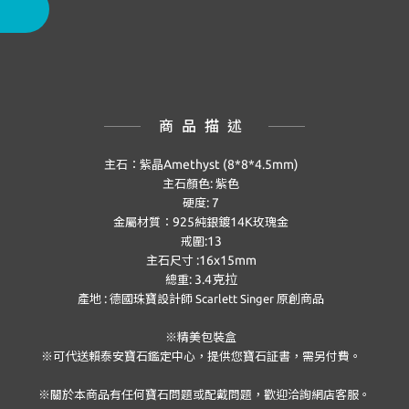
商品描述
Amethyst (8*8*4.5mm)
主石：紫晶
:
主石顏色
紫色
: 7
硬度
925
14K
金屬材質：
純銀鍍
玫瑰金
:13
戒圍
:16x15mm
主石尺寸
: 3.4克拉
總重
:
產地
德國珠寶設計師 Scarlett Singer 原創商品
※精美包裝盒
※可代送賴泰安寶石鑑定中心，提供您寶石証書，需另付費。
※關於本商品有任何寶石問題或配戴問題，歡迎洽詢網店客服。