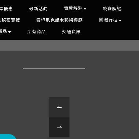
實境解謎
票優惠
最新活動
競賽解謎
團體行程
的秘密寶藏
泰坦尼克船木藝術餐廳
藝術品
所有商品
交通資訊