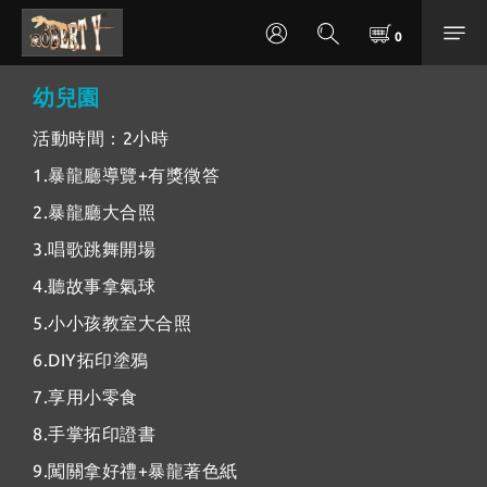
幼兒園
活動時間：2小時
1.暴龍廳導覽+有獎徵答
2.暴龍廳大合照
3.唱歌跳舞開場
4.聽故事拿氣球
5.小小孩教室大合照
6.DIY拓印塗鴉
7.享用小零食
8.手掌拓印證書
9.闖關拿好禮+暴龍著色紙