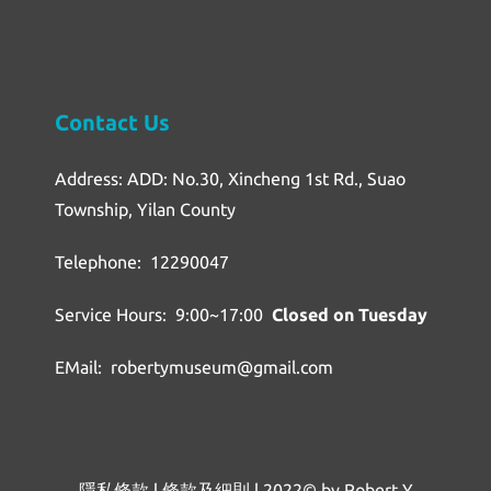
Contact Us
Address: ADD: No.30, Xincheng 1st Rd., Suao
Township, Yilan County
Telephone: 12290047
Service Hours: 9:00~17:00
Closed on Tuesday
EMail: robertymuseum@gmail.com
隱私條款
l
條款及細則
l
2022© by Robert Y