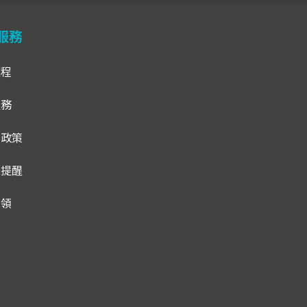
服務
流程
服務
貨政策
騙提醒
招領