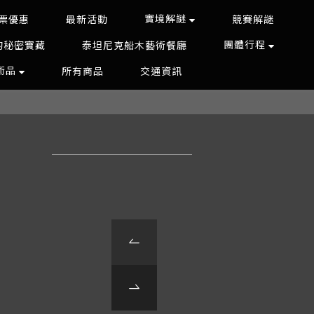
實境解謎
票優惠
最新活動
競賽解謎
團體行程
的秘密寶藏
泰坦尼克船木藝術餐廳
藝術品
所有商品
交通資訊