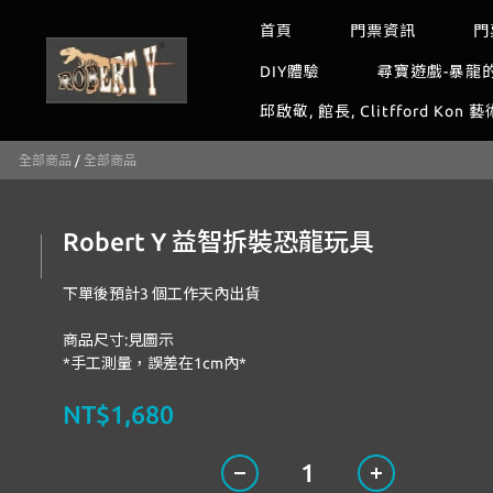
首頁
門票資訊
門
DIY體驗
尋寶遊戲-暴龍
邱啟敬, 館長, Clitfford Kon 
全部商品
/
全部商品
Robert Y 益智拆裝恐龍玩具
下單後預計3 個工作天內出貨
商品尺寸:見圖示
*手工測量，誤差在1cm內*
NT$1,680